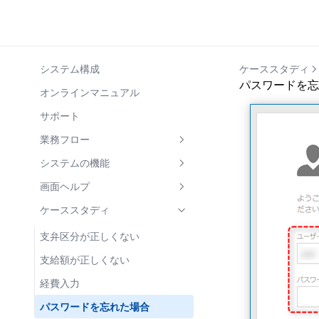
システム構成
ケーススタディ
パスワードを忘
オンラインマニュアル
サポート
業務フロー
1. 基礎情報の整理
システムの機能
学校・学部の整理
2. 支弁区分決定
世帯情報の共有
画面ヘルプ
児童生徒の整理
税情報の照会・入力
3. 支給回の登録
兄弟姉妹の新入生の登録
マイナンバー連携
【基本操作】
ケーススタディ
世帯・世帯構成員の整理
区分決定
4. 使用経費入力
世帯員の所属世帯を変更
未申告疑いの表示
画面操作の基礎
メッセージ
支弁区分が正しくない
5. 支給処理
年次更新処理
帳票出力
メッセージ一覧
学校
支給額が正しくない
支給額の計算
6. 状況報告
児童生徒の状況履歴
メッセージ 詳細
学校詳細
経費入力
経費入力
帳票出力(支給関連)
7. 支給年度終了後
支給額計算
学部
個別編集
支給
パスワードを忘れた場合