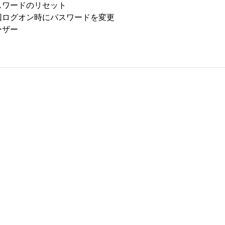
スワードのリセット
回ログオン時にパスワードを変更
ーザー
[max(env(safe-area-inset-left),1.5rem)] pr-[max(env(safe-are