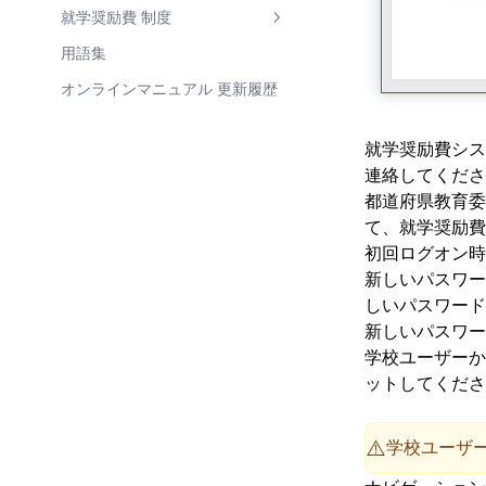
負担金等実績報告書
8. 適宜行う処理
世帯構成員の教材代
児童生徒 一覧
一括入力
支給回 一覧
帳票出力
就学奨励費 制度
各種帳票の出力と保管
区分決定後の区分変更
児童生徒 詳細
一括変更
支給回 詳細
帳票 一覧
マイナンバー
支弁区分
用語集
年次更新処理の準備
児童生徒の転校・転入・退学
世帯タブ
世帯構成員 詳細
一括削除
印刷プレビュー
情報連携ログ 一覧
支給額照会
経費区分
オンラインマニュアル 更新履歴
世帯員タブ
状況履歴 詳細
Excelインポート
出力パラメータ
情報連携ログ 詳細
動作設定
支給額の計算
就学奨励費シス
状況履歴タブ
移動先学校を選択
区分決定状況パラメータ
マイナンバー連携履歴 詳細
経費項目設定
その他
帳票
連絡してくださ
支給履歴タブ
区分決定通知書パラメータ
税情報照会
経費項目設定 一覧
金融機関
ユーザー情報
都道府県教育委
て、就学奨励費
管理外支給済額タブ
支給回パラメータ
経費項目設定 詳細
金融機関 一覧
ユーザー個別設定
初回ログオン時にパスワードを
変更
初回ログオン時
支給明細書パラメータ
金融機関 詳細
「レポート」タブ
システム全体の設定
新しいパスワー
パスワードのリセット
児童生徒・世帯員一覧パラメー
支店 詳細
「表示」タブ
全般設定
しいパスワード
タ
パスワードの変更
新しいパスワー
「入力」タブ
支給額計算設定
学校ユーザーか
学校 一覧
マイナンバー
ットしてくださ
マイナンバー設定
ユーザー
CSV設定
学校ユーザ
⚠️
FTP設定