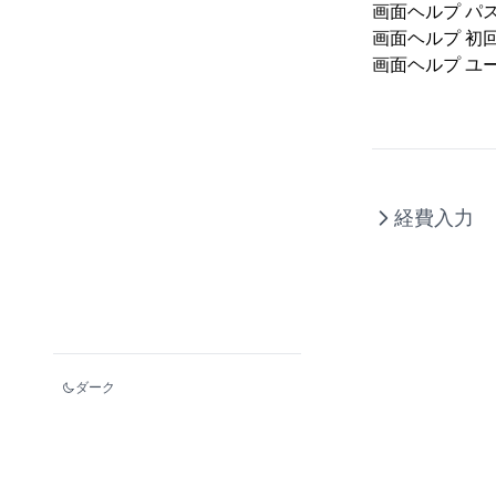
画面ヘルプ
パ
画面ヘルプ
初
画面ヘルプ
ユ
経費入力
ダーク
class="max-w-screen-xl mx-auto flex justify-center py-12 pl-
md:justify-start" >