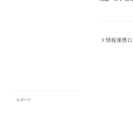
「入力」タブ
支給額計算設定
付添人経費が支給されない
支給額の計算
学校 一覧
マイナンバー
ログインできなくなった場合
帳票
マイナンバー設定
ユーザー
CSV設定
情報連携ロ
FTP設定
ダーク
© 2020 - 2026 P-SPACE.JP.