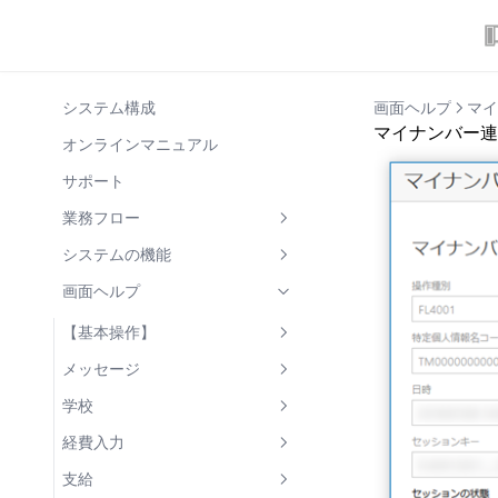
システム構成
画面ヘルプ
マイ
マイナンバー連
オンラインマニュアル
サポート
業務フロー
1. 基礎情報の整理
システムの機能
学校・学部の整理
2. 支弁区分決定
世帯情報の共有
画面ヘルプ
児童生徒の整理
税情報の照会・入力
3. 支給回の登録
兄弟姉妹の新入生の登録
マイナンバー連携
【基本操作】
世帯・世帯構成員の整理
区分決定
4. 使用経費入力
世帯員の所属世帯を変更
未申告疑いの表示
画面操作の基礎
メッセージ
5. 支給処理
年次更新処理
帳票出力
メッセージ一覧
学校
支給額の計算
6. 状況報告
児童生徒の状況履歴
メッセージ 詳細
学校詳細
経費入力
帳票出力(支給関連)
7. 支給年度終了後
支給額計算
学部
個別編集
支給