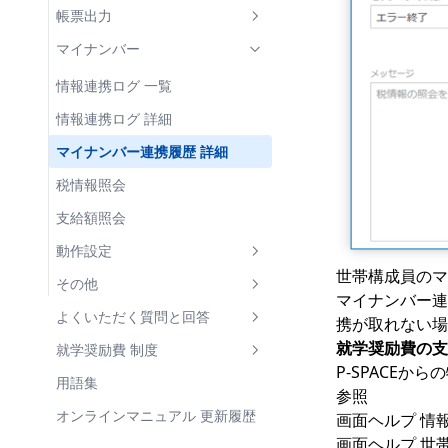
負担金等実績報告書
8. 適宜行う処理
世帯構成員の教材代
児童生徒 一覧
一括入力
支給回 一覧
帳票出力
各種帳票の出力と保管
区分決定後の区分変更
帳票出力
児童生徒 詳細
一括変更
支給回 詳細
帳票 一覧
マイナンバー
年次更新処理の準備
児童生徒の転校・転入・退学
支弁区分関連 帳票
世帯タブ
世帯構成員 詳細
一括削除
印刷プレビュー
情報連携ログ 一覧
収入額・需要額調書
支給関連 帳票
世帯員タブ
状況履歴 詳細
Excelインポート
帳票パラメータ
情報連携ログ 詳細
経費支弁段階調書
支給明細書
集計関連 帳票
状況履歴タブ
移動先学校を選択
区分決定状況パラメータ
マイナンバー連携履歴 詳細
支弁区分決定通知書
支給内訳一覧
支給状況報告書
補助簿
支給履歴タブ
区分決定通知書パラメータ
税情報照会
個人別支給台帳
支給実績報告書
口座振込管理表
管理外支給済額タブ
支給回パラメータ
支給額照会
状況/実績 比較一覧表
支給額集計表
支給明細書パラメータ
動作設定
世帯構成員のマ
支給額計算書(児童生徒別)
児童生徒・世帯員一覧パラメー
経費項目設定
その他
マイナンバー連
タ
支給額計算書(費目別)
経費項目設定 一覧
金融機関
ユーザー情報
よくいただく質問と回答
携が取れない場
基準日パラメータ
支給限度額残高一覧
就学奨励費の支
経費項目設定 詳細
金融機関 一覧
ユーザー個別設定
初回ログオン時にパスワードを
支弁区分が正しくない
就学奨励費 制度
変更
P-SPACE
児童生徒・世帯員一覧
金融機関 詳細
「レポート」タブ
システム全体の設定
支給額が正しくない
支弁区分
用語集
参照
パスワードのリセット
経費明細(教材代 相当)一覧
支店 詳細
「表示」タブ
全般設定
経費入力のトラブル
経費区分
オンラインマニュアル 更新履歴
画面ヘルプ
情
パスワードの変更
画面ヘルプ
世