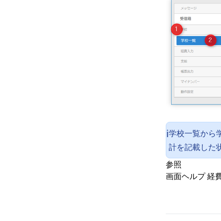
学校一覧から
ℹ️
計を記載した
参照
画面ヘルプ
経