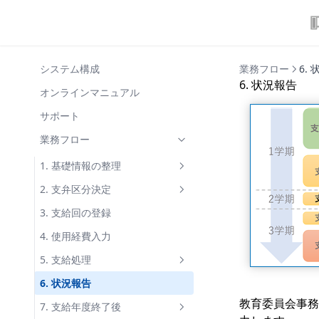
システム構成
業務フロー
6.
6. 状況報告
オンラインマニュアル
サポート
業務フロー
1. 基礎情報の整理
学校・学部の整理
2. 支弁区分決定
児童生徒の整理
税情報の照会・入力
3. 支給回の登録
世帯・世帯構成員の整理
区分決定
4. 使用経費入力
5. 支給処理
支給額の計算
6. 状況報告
教育委員会事務
帳票出力(支給関連)
7. 支給年度終了後