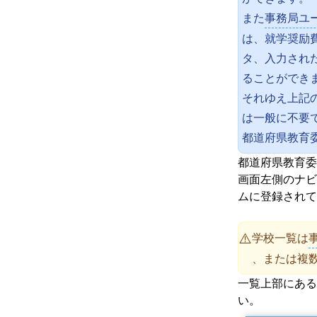
また
事務局ユ
は、就学奨励
タ、入力され
ることができ
それゆえ上記
は一般に不要
都道府県教育
都道府県教育委
画面左側のナビ
ムに登録されて
学校一覧は
⚠️
、または複
一覧上部にある
い。