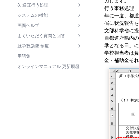
力します。
負担金等実績報告書
8. 適宜行う処理
行う事務処理
各種帳票の出力と保管
区分決定後の区分変更
システムの機能
年に一度、都道
省に状況報告を
年次更新処理の準備
児童生徒の転校・転入・退学
世帯情報の共有
画面ヘルプ
文部科学省に提
兄弟姉妹の新入生の登録
マイナンバー連携
【基本操作】
よくいただく質問と回答
自都道府県内の
準となる日」に
世帯員の所属世帯を変更
未申告疑いの表示
画面操作の基礎
メッセージ
支弁区分が正しくない
就学奨励費 制度
学校担当者は負
年次更新処理
帳票出力
メッセージ一覧
学校
支給額が正しくない
支弁区分
用語集
金・補助金それ
児童生徒の状況履歴
メッセージ 詳細
学校詳細
経費入力
経費入力のトラブル
経費区分
オンラインマニュアル 更新履歴
支給額計算
学部
個別編集
支給
付添人経費が支給されない
支給額の計算
世帯構成員の教材代
児童生徒 一覧
一括入力
支給回 一覧
帳票出力
ログインできなくなった場合
帳票
帳票出力
児童生徒 詳細
一括変更
支給回 詳細
帳票 一覧
マイナンバー
支弁区分関連 帳票
世帯タブ
世帯構成員 詳細
一括削除
印刷プレビュー
情報連携ログ 一覧
支給額照会
収入額・需要額調書
支給関連 帳票
世帯員タブ
状況履歴 詳細
Excelインポート
帳票パラメータ
情報連携ログ 詳細
動作設定
経費支弁段階調書
支給明細書
集計関連 帳票
状況履歴タブ
移動先学校を選択
区分決定状況パラメータ
マイナンバー連携履歴 詳細
経費項目設定
その他
支弁区分決定通知書
支給内訳一覧
支給状況報告書
補助簿
支給履歴タブ
区分決定通知書パラメータ
税情報照会
経費項目設定 一覧
金融機関
ユーザー情報