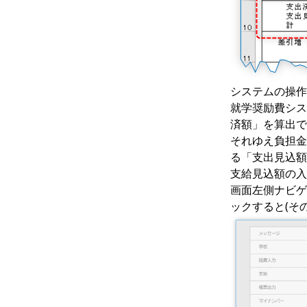
個人別支給台帳
支給実績報告書
口座振込管理表
管理外支給済額タブ
支給回パラメータ
経費項目設定 詳細
金融機関 一覧
ユーザー個別設定
初回ログオン時にパスワードを
変更
状況/実績 比較一覧表
支給額集計表
支給明細書パラメータ
金融機関 詳細
「レポート」タブ
システム全体の設定
パスワードのリセット
支給額計算書(児童生徒別)
児童生徒・世帯員一覧パラメー
支店 詳細
「表示」タブ
全般設定
タ
パスワードの変更
支給額計算書(費目別)
「入力」タブ
支給額計算設定
システムの操作
基準日パラメータ
学校 一覧
就学奨励費シス
支給限度額残高一覧
マイナンバー
済額」を算出で
児童生徒・世帯員一覧
マイナンバー設定
ユーザー
それゆえ負担金
経費明細(教材代 相当)一覧
CSV設定
る「支出見込額
支給見込額の入
FTP設定
画面左側ナビゲ
ックすると(そ