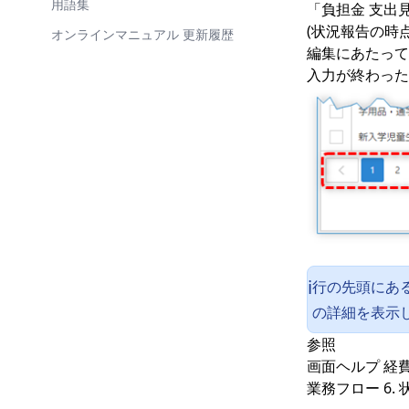
マイナンバー設定
ユーザー
支給額が正しくない
支弁区分
用語集
「負担金 支出
パスワードのリセット
(状況報告の時
CSV設定
経費入力のトラブル
経費区分
オンラインマニュアル 更新履歴
編集にあたって
パスワードの変更
FTP設定
付添人経費が支給されない
支給額の計算
入力が終わった
学校 一覧
ログインできなくなった場合
帳票
行の先頭にあ
ℹ️
の
詳細
を表示
参照
画面ヘルプ
経
業務フロー
6.