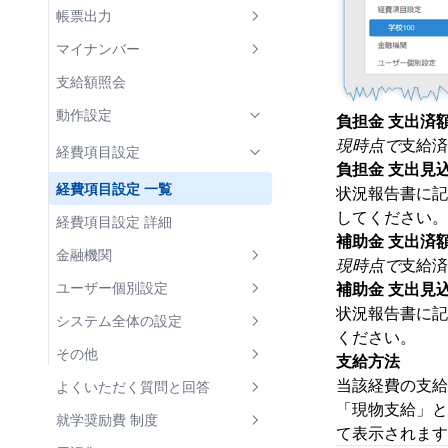
負担金等実績報告書
8. 適宜行う処理
世帯構成員の教材代
児童生徒 一覧
一括入力
支給回 一覧
帳票出力
各種帳票の出力と保管
区分決定後の区分変更
帳票出力
児童生徒 詳細
一括変更
支給回 詳細
帳票 一覧
マイナンバー
年次更新処理の準備
児童生徒の転校・転入・退学
支弁区分関連 帳票
世帯タブ
世帯構成員 詳細
一括削除
印刷プレビュー
情報連携ログ 一覧
支給額照会
収入額・需要額調書
支給関連 帳票
世帯員タブ
状況履歴 詳細
Excelインポート
帳票パラメータ
情報連携ログ 詳細
動作設定
負担金 支出済
経費支弁段階調書
支給明細書
集計関連 帳票
現時点で
支給済
状況履歴タブ
移動先学校を選択
区分決定状況パラメータ
マイナンバー連携履歴 詳細
経費項目設定
負担金 支出見
支弁区分決定通知書
支給内訳一覧
支給状況報告書
補助簿
支給履歴タブ
区分決定通知書パラメータ
税情報照会
経費項目設定 一覧
状況報告書に記
個人別支給台帳
支給実績報告書
口座振込管理表
管理外支給済額タブ
支給回パラメータ
してください。
経費項目設定 詳細
補助金 支出済
状況/実績 比較一覧表
支給額集計表
支給明細書パラメータ
金融機関
現時点で
支給済
支給額計算書(児童生徒別)
児童生徒・世帯員一覧パラメー
金融機関 一覧
ユーザー個別設定
補助金 支出見
タ
支給額計算書(費目別)
状況報告書に記
金融機関 詳細
「レポート」タブ
システム全体の設定
基準日パラメータ
ください。
支給限度額残高一覧
支店 詳細
「表示」タブ
全般設定
その他
支給方法
児童生徒・世帯員一覧
当該経費の支給
「入力」タブ
支給額計算設定
ユーザー情報
よくいただく質問と回答
経費明細(教材代 相当)一覧
「現物支給」と
マイナンバー
初回ログオン時にパスワードを
支弁区分が正しくない
就学奨励費 制度
て表示されます
変更