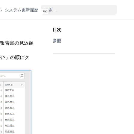
ム
システム更新履歴
⌘
K
目次
参照
報告書の見込額
名>」の順にク