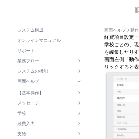
システム構成
画面ヘルプ
動作
経費項目設定 
オンラインマニュアル
学校ごとの、現
サポート
を編集したりす
画面左側「動作
業務フロー
リックすると表
1. 基礎情報の整理
システムの機能
学校・学部の整理
2. 支弁区分決定
世帯情報の共有
画面ヘルプ
児童生徒の整理
税情報の照会・入力
3. 支給回の登録
兄弟姉妹の新入生の登録
マイナンバー連携
【基本操作】
世帯・世帯構成員の整理
区分決定
4. 使用経費入力
世帯員の所属世帯を変更
未申告疑いの表示
画面操作の基礎
メッセージ
5. 支給処理
年次更新処理
帳票出力
メッセージ一覧
学校
支給額の計算
6. 状況報告
児童生徒の状況履歴
メッセージ 詳細
学校詳細
経費入力
帳票出力(支給関連)
7. 支給年度終了後
支給額計算
学部
個別編集
支給