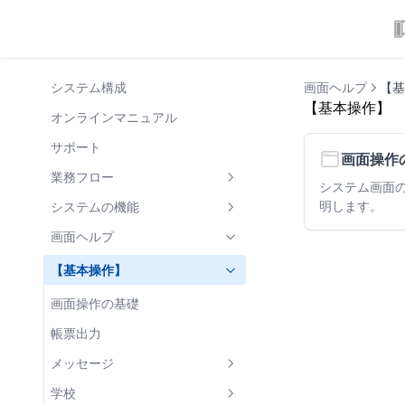
システム構成
画面ヘルプ
【基
【基本操作】
オンラインマニュアル
サポート
画面操作
業務フロー
システム画面
明します。
1. 基礎情報の整理
システムの機能
学校・学部の整理
2. 支弁区分決定
世帯情報の共有
画面ヘルプ
児童生徒の整理
税情報の照会・入力
3. 支給回の登録
兄弟姉妹の新入生の登録
マイナンバー連携
【基本操作】
世帯・世帯構成員の整理
区分決定
4. 使用経費入力
世帯員の所属世帯を変更
未申告疑いの表示
画面操作の基礎
5. 支給処理
年次更新処理
帳票出力
支給額の計算
6. 状況報告
児童生徒の状況履歴
メッセージ
帳票出力(支給関連)
7. 支給年度終了後
支給額計算
メッセージ一覧
学校