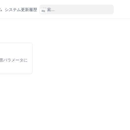
ム
システム更新履歴
⌘
K
票パラメータに