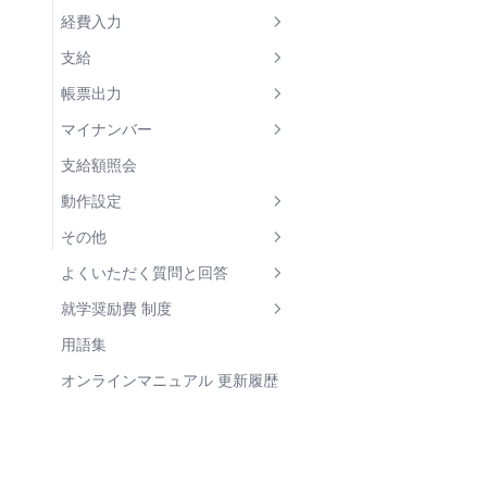
負担金等実績報告書
8. 適宜行う処理
世帯構成員の教材代
メッセージ 詳細
学校詳細
経費入力
各種帳票の出力と保管
区分決定後の区分変更
帳票出力
学部
個別編集
支給
年次更新処理の準備
児童生徒の転校・転入・退学
支弁区分関連 帳票
児童生徒 一覧
一括入力
支給回 一覧
帳票出力
収入額・需要額調書
支給関連 帳票
児童生徒 詳細
一括変更
支給回 詳細
帳票 一覧
マイナンバー
経費支弁段階調書
支給明細書
集計関連 帳票
世帯タブ
世帯構成員 詳細
一括削除
印刷プレビュー
情報連携ログ 一覧
支給額照会
支弁区分決定通知書
支給内訳一覧
支給状況報告書
補助簿
世帯員タブ
状況履歴 詳細
Excelインポート
帳票パラメータ
情報連携ログ 詳細
動作設定
個人別支給台帳
支給実績報告書
口座振込管理表
状況履歴タブ
移動先学校を選択
区分決定状況パラメータ
マイナンバー連携履歴 詳細
経費項目設定
その他
状況/実績 比較一覧表
支給額集計表
支給履歴タブ
区分決定通知書パラメータ
税情報照会
経費項目設定 一覧
金融機関
ユーザー情報
よくいただく質問と回答
支給額計算書(児童生徒別)
管理外支給済額タブ
支給回パラメータ
経費項目設定 詳細
金融機関 一覧
ユーザー個別設定
初回ログオン時にパスワードを
支弁区分が正しくない
就学奨励費 制度
変更
支給額計算書(費目別)
支給明細書パラメータ
金融機関 詳細
「レポート」タブ
システム全体の設定
支給額が正しくない
支弁区分
用語集
パスワードのリセット
支給限度額残高一覧
児童生徒・世帯員一覧パラメー
支店 詳細
「表示」タブ
全般設定
経費入力のトラブル
経費区分
オンラインマニュアル 更新履歴
タ
パスワードの変更
児童生徒・世帯員一覧
「入力」タブ
支給額計算設定
付添人経費が支給されない
支給額の計算
基準日パラメータ
学校 一覧
経費明細(教材代 相当)一覧
マイナンバー
ログインできなくなった場合
帳票